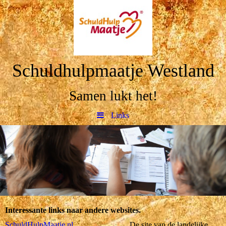
Schuldhulpmaatje Westland
Samen lukt het!
Links
Interessante links naar andere websites.
SchuldHulpMaatje.nl
De site van de landelijke