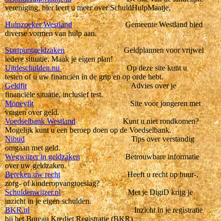
vereniging, hier leert u meer over SchuldHulpMaatje.
Hulpzoeker Westland
Gemeente Westland bied
diverse vormen van hulp aan.
Startpuntgeldzaken
Geldplannen voor vrijwel
iedere situatie. Maak je eigen plan!
Uitdeschulden.nu
Op deze site kunt u
testen of u uw financiën in de grip en op orde hebt.
Geldfit
Advies over je
financiële situatie, inclusief test.
Moneyfit
Site voor jongeren met
vragen over geld.
Voedselbank Westland
Kunt u niet rondkomen?
Mogelijk kunt u een beroep doen op de Voedselbank.
Nibud
Tips over verstandig
omgaan met geld.
Wegwijzer in geldzaken
Betrouwbare informatie
over uw geldzaken.
Bereken uw recht
Heeft u recht op huur-,
zorg- of kinderopvangtoeslag?
Schuldenwijzer.nl
Met je DigiD krijg je
inzicht in je eigen schulden.
BKR.nl
Inzicht in je registratie
bij het Bureau Krediet Registratie (BKR)