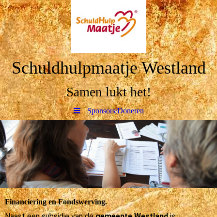
Schuldhulpmaatje Westland
Samen lukt het!
Sponsors/Doneren
Financiering en Fondswerving.
Naast een subsidie van de
gemeente Westland
is