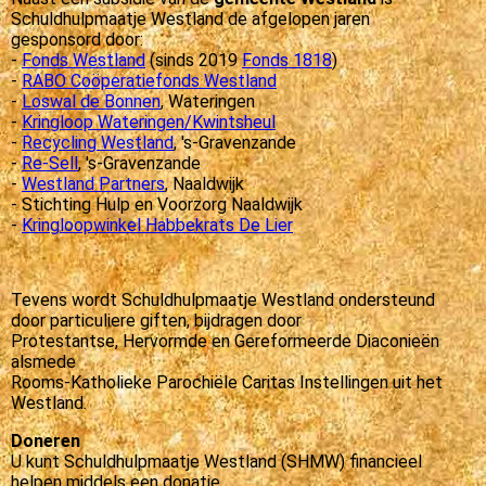
Schuldhulpmaatje Westland de afgelopen jaren
gesponsord door:
-
Fonds Westland
(sinds 2019
Fonds 1818
)
-
RABO Coöperatiefonds Westland
-
Loswal de Bonnen
, Wateringen
-
Kringloop Wateringen/Kwintsheul
-
Recycling Westland
, 's-Gravenzande
-
Re-Sell
, 's-Gravenzande
-
Westland Partners
, Naaldwijk
- Stichting Hulp en Voorzorg Naaldwijk
-
Kringloopwinkel Habbekrats De Lier
Tevens wordt Schuldhulpmaatje Westland ondersteund
door particuliere giften, bijdragen door
Protestantse, Hervormde en Gereformeerde Diaconieën
alsmede
Rooms-Katholieke Parochiële Caritas Instellingen uit het
Westland.
Doneren
U kunt Schuldhulpmaatje Westland (SHMW) financieel
helpen middels een donatie.