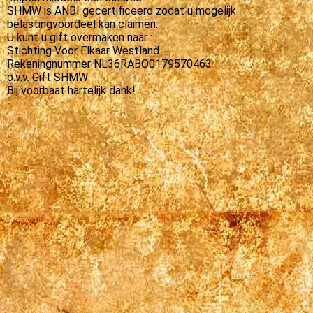
SHMW is ANBI gecertificeerd zodat u mogelijk
belastingvoordeel kan claimen.
U kunt u gift overmaken naar :
Stichting Voor Elkaar Westland
Rekeningnummer NL36RABO0179570463
o.v.v. Gift SHMW
Bij voorbaat hartelijk dank!